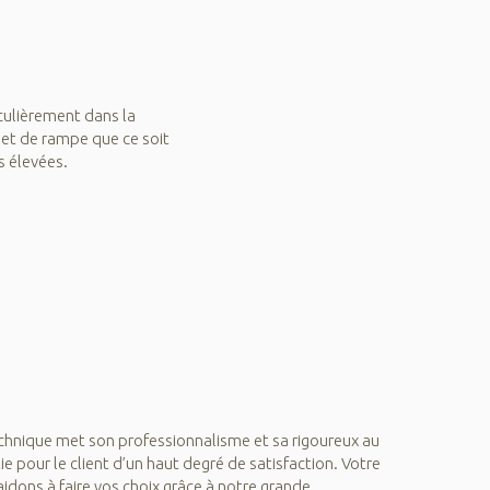
iculièrement dans la
r et de rampe que ce soit
s élevées.
chnique met son professionnalisme et sa rigoureux au
tie pour le client d’un haut degré de satisfaction. Votre
aidons à faire vos choix grâce à notre grande