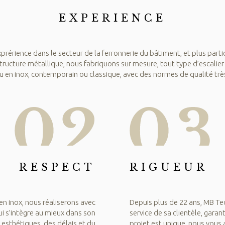
EXPERIENCE
rérience dans le secteur de la ferronnerie du bâtiment, et plus part
 structure métallique, nous fabriquons sur mesure, tout type d’escalie
ou en inox, contemporain ou classique, avec des normes de qualité trè
RESPECT
RIGUEUR
 en inox, nous réaliserons avec
Depuis plus de 22 ans, MB Te
i s’intègre au mieux dans son
service de sa clientèle, garan
esthétiques, des délais et du
projet est unique, nous vous 